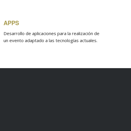
APPS
Desarrollo de aplicaciones para la realización de
un evento adaptado a las tecnologías actuales.
SERVICIO DE ANALÍTICA WEB
Nos permite conocer al detalle lo que sucede en
el entorno digital, fundamental para avanzar en
el conocimiento del cliente.