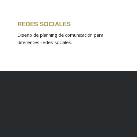
REDES SOCIALES
Diseño de planning de comunicación para
diferentes redes sociales.
CREATIVIDAD
Trabajamos en el desarrollo conceptual del
evento y lo trasladamos a cada pieza de
comunicación del mismo.