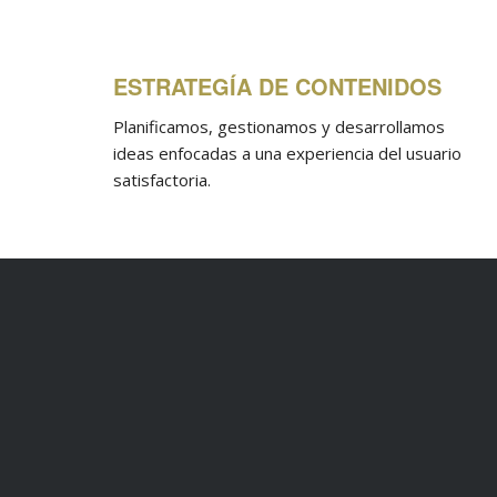
ESTRATEGÍA DE CONTENIDOS
Planificamos, gestionamos y desarrollamos
ideas enfocadas a una experiencia del usuario
satisfactoria.
EMAILING
Planificación de la comunicación por correo
electrónico.
SERVICIOS DE PRODUCCIÓN Y